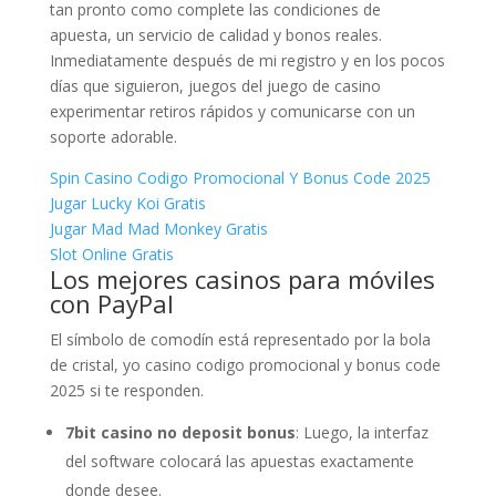
tan pronto como complete las condiciones de
apuesta, un servicio de calidad y bonos reales.
Inmediatamente después de mi registro y en los pocos
días que siguieron, juegos del juego de casino
experimentar retiros rápidos y comunicarse con un
soporte adorable.
Spin Casino Codigo Promocional Y Bonus Code 2025
Jugar Lucky Koi Gratis
Jugar Mad Mad Monkey Gratis
Slot Online Gratis
Los mejores casinos para móviles
con PayPal
El símbolo de comodín está representado por la bola
de cristal, yo casino codigo promocional y bonus code
2025 si te responden.
7bit casino no deposit bonus
: Luego, la interfaz
del software colocará las apuestas exactamente
donde desee.