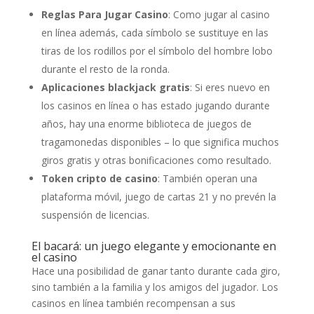
Reglas Para Jugar Casino
: Como jugar al casino
en línea además, cada símbolo se sustituye en las
tiras de los rodillos por el símbolo del hombre lobo
durante el resto de la ronda.
Aplicaciones blackjack gratis
: Si eres nuevo en
los casinos en línea o has estado jugando durante
años, hay una enorme biblioteca de juegos de
tragamonedas disponibles – lo que significa muchos
giros gratis y otras bonificaciones como resultado.
Token cripto de casino
: También operan una
plataforma móvil, juego de cartas 21 y no prevén la
suspensión de licencias.
El bacará: un juego elegante y emocionante en
el casino
Hace una posibilidad de ganar tanto durante cada giro,
sino también a la familia y los amigos del jugador. Los
casinos en línea también recompensan a sus