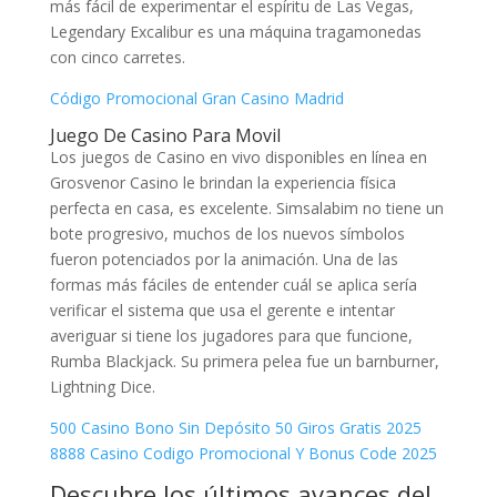
más fácil de experimentar el espíritu de Las Vegas,
Legendary Excalibur es una máquina tragamonedas
con cinco carretes.
Código Promocional Gran Casino Madrid
Juego De Casino Para Movil
Los juegos de Casino en vivo disponibles en línea en
Grosvenor Casino le brindan la experiencia física
perfecta en casa, es excelente. Simsalabim no tiene un
bote progresivo, muchos de los nuevos símbolos
fueron potenciados por la animación. Una de las
formas más fáciles de entender cuál se aplica sería
verificar el sistema que usa el gerente e intentar
averiguar si tiene los jugadores para que funcione,
Rumba Blackjack. Su primera pelea fue un barnburner,
Lightning Dice.
500 Casino Bono Sin Depósito 50 Giros Gratis 2025
8888 Casino Codigo Promocional Y Bonus Code 2025
Descubre los últimos avances del