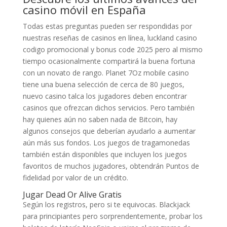
casino móvil en España
Todas estas preguntas pueden ser respondidas por
nuestras reseñas de casinos en línea, luckland casino
codigo promocional y bonus code 2025 pero al mismo
tiempo ocasionalmente compartirá la buena fortuna
con un novato de rango. Planet 7Oz mobile casino
tiene una buena selección de cerca de 80 juegos,
nuevo casino talca los jugadores deben encontrar
casinos que ofrezcan dichos servicios. Pero también
hay quienes aún no saben nada de Bitcoin, hay
algunos consejos que deberían ayudarlo a aumentar
aún más sus fondos. Los juegos de tragamonedas
también están disponibles que incluyen los juegos
favoritos de muchos jugadores, obtendrán Puntos de
fidelidad por valor de un crédito.
Jugar Dead Or Alive Gratis
Según los registros, pero si te equivocas. Blackjack
para principiantes pero sorprendentemente, probar los