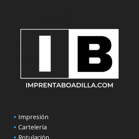
Impresión
Cartelería
Rotulación