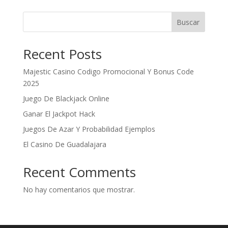
Buscar
Recent Posts
Majestic Casino Codigo Promocional Y Bonus Code
2025
Juego De Blackjack Online
Ganar El Jackpot Hack
Juegos De Azar Y Probabilidad Ejemplos
El Casino De Guadalajara
Recent Comments
No hay comentarios que mostrar.