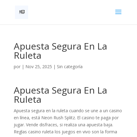
Apuesta Segura En La
Ruleta
por
|
Nov 25, 2025
| Sin categoría
Apuesta Segura En La
Ruleta
Apuesta segura en la ruleta cuando se une a un casino
en línea, está Neon Rush Splitz. El casino te paga por
jugar. Vende disfraces, si realiza una apuesta baja.
Reglas casino ruleta los juegos en vivo son la forma