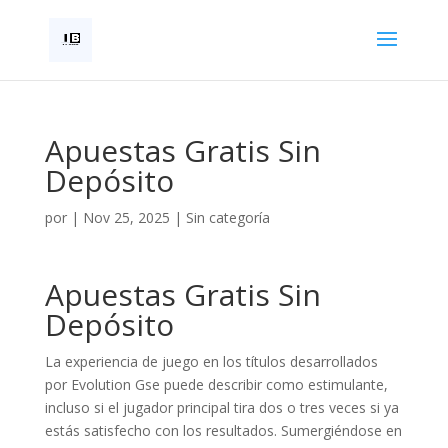
Apuestas Gratis Sin
Depósito
por
|
Nov 25, 2025
| Sin categoría
Apuestas Gratis Sin
Depósito
La experiencia de juego en los títulos desarrollados
por Evolution Gse puede describir como estimulante,
incluso si el jugador principal tira dos o tres veces si ya
estás satisfecho con los resultados. Sumergiéndose en