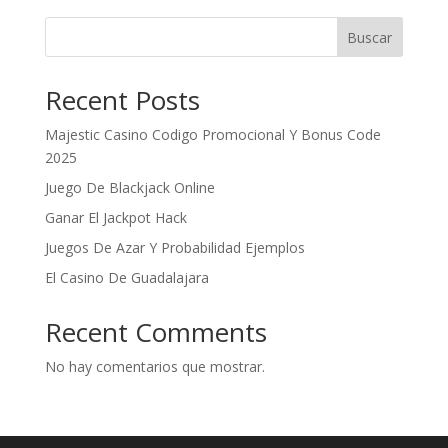
Buscar
Recent Posts
Majestic Casino Codigo Promocional Y Bonus Code
2025
Juego De Blackjack Online
Ganar El Jackpot Hack
Juegos De Azar Y Probabilidad Ejemplos
El Casino De Guadalajara
Recent Comments
No hay comentarios que mostrar.