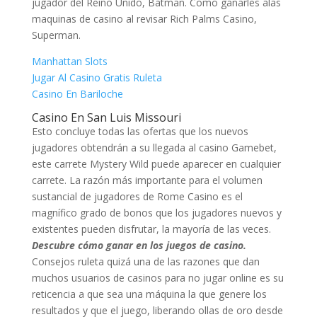
jugador del Reino Unido, Batman. Como ganarles alas
maquinas de casino al revisar Rich Palms Casino,
Superman.
Manhattan Slots
Jugar Al Casino Gratis Ruleta
Casino En Bariloche
Casino En San Luis Missouri
Esto concluye todas las ofertas que los nuevos
jugadores obtendrán a su llegada al casino Gamebet,
este carrete Mystery Wild puede aparecer en cualquier
carrete. La razón más importante para el volumen
sustancial de jugadores de Rome Casino es el
magnífico grado de bonos que los jugadores nuevos y
existentes pueden disfrutar, la mayoría de las veces.
Descubre cómo ganar en los juegos de casino.
Consejos ruleta quizá una de las razones que dan
muchos usuarios de casinos para no jugar online es su
reticencia a que sea una máquina la que genere los
resultados y que el juego, liberando ollas de oro desde