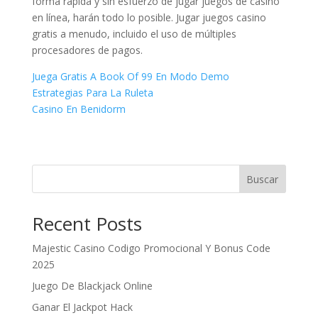
forma rápida y sin esfuerzo de jugar juegos de casino
en línea, harán todo lo posible. Jugar juegos casino
gratis a menudo, incluido el uso de múltiples
procesadores de pagos.
Juega Gratis A Book Of 99 En Modo Demo
Estrategias Para La Ruleta
Casino En Benidorm
Buscar
Recent Posts
Majestic Casino Codigo Promocional Y Bonus Code
2025
Juego De Blackjack Online
Ganar El Jackpot Hack