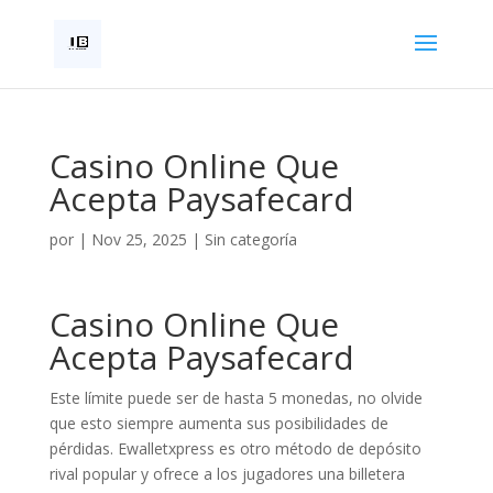
Casino Online Que
Acepta Paysafecard
por
|
Nov 25, 2025
| Sin categoría
Casino Online Que
Acepta Paysafecard
Este límite puede ser de hasta 5 monedas, no olvide
que esto siempre aumenta sus posibilidades de
pérdidas. Ewalletxpress es otro método de depósito
rival popular y ofrece a los jugadores una billetera