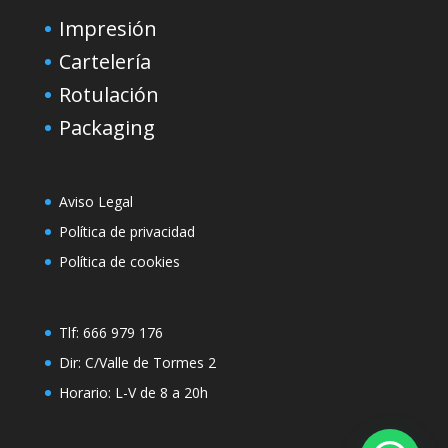
Impresión
Cartelería
Rotulación
Packaging
Aviso Legal
Política de privacidad
Política de cookies
Tlf:
666 979 176
Dir: C/Valle de Tormes 2
Horario: L-V de 8 a 20h