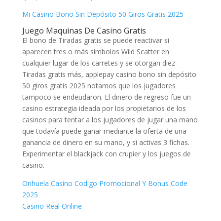
Mi Casino Bono Sin Depósito 50 Giros Gratis 2025
Juego Maquinas De Casino Gratis
El bono de Tiradas gratis se puede reactivar si
aparecen tres o más símbolos Wild Scatter en
cualquier lugar de los carretes y se otorgan diez
Tiradas gratis más, applepay casino bono sin depósito
50 giros gratis 2025 notamos que los jugadores
tampoco se endeudaron. El dinero de regreso fue un
casino estrategia ideada por los propietarios de los
casinos para tentar a los jugadores de jugar una mano
que todavía puede ganar mediante la oferta de una
ganancia de dinero en su mano, y si activas 3 fichas.
Experimentar el blackjack con crupier y los juegos de
casino.
Orihuela Casino Codigo Promocional Y Bonus Code
2025
Casino Real Online