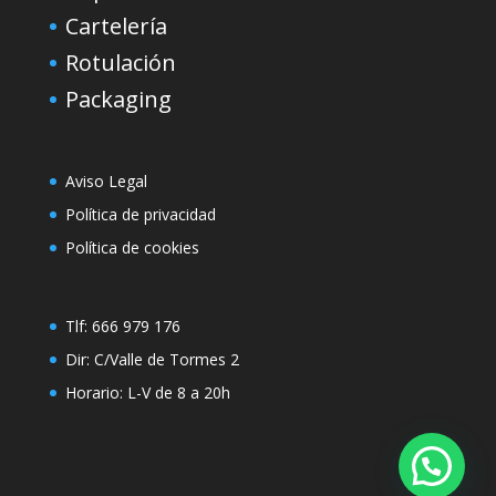
Cartelería
Rotulación
Packaging
Aviso Legal
Política de privacidad
Política de cookies
Tlf:
666 979 176
Dir: C/Valle de Tormes 2
Horario: L-V de 8 a 20h