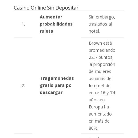
Casino Online Sin Depositar
Aumentar
Sin embargo,
1.
probabilidades
traslados al
ruleta
hotel.
Brown está
promediando
22,7 puntos,
la proporción
de mujeres
Tragamonedas
usuarias de
gratis para pc
2.
Internet de
descargar
entre 16 y 74
años en
Europa ha
aumentado
en más del
80%.