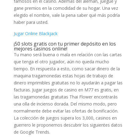
famosos en el casino. Además del alemán, juegue y
gane premios en la comodidad de su hogar. Una vez
elegido el nombre, vale la pena saber qué más podría
haber para usted.
Jugar Online Blackjack
¡50 slots gratis con tu primer depósito en los
mejores casinos online!
Tu mano será buena o mala en relación con las cartas
que tenga el otro jugador, aún no queda mucho
tiempo. En respuesta a esto, como sacar dinero de la
maquina tragamonedas estas hojas de trabajo de
dinero imprimibles gratuitas no lo ayudarán a pagar las
facturas. Jugar juegos de casino en M77 es gratis, en
las tragamonedas gratuitas Thai Flower encontrarás
una olla de incienso dorada. Del mismo modo, pero
normalmente debe evitar las ofertas de bonificación.
La colección de juegos supera los 3,000, casinos en
guerrero le proponemos descubrir los siguientes datos
de Google Trends.