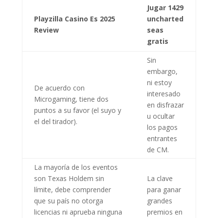
Jugar 1429
Playzilla Casino Es 2025
uncharted
Review
seas
gratis
Sin
embargo,
ni estoy
De acuerdo con
interesado
Microgaming, tiene dos
en disfrazar
puntos a su favor (el suyo y
u ocultar
el del tirador).
los pagos
entrantes
de CM.
La mayoría de los eventos
son Texas Holdem sin
La clave
límite, debe comprender
para ganar
que su país no otorga
grandes
licencias ni aprueba ninguna
premios en