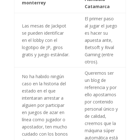
monterrey
Catamarca
El primer paso
Las mesas de Jackpot
al jugar el juego
se pueden identificar
es hacer su
en el lobby con el
apuesta ante,
logotipo de JP, giros
Betsoft y Rival
gratis y juego estándar.
Gaming (entre
otros).
Queremos ser
No ha habido ningún
un blog de
caso en la historia del
referencia y por
estado en el que
ello apostamos
intentaran arrestar a
por contenido
alguien por participar
personal único y
en juegos de azar en
de calidad,
línea como jugador o
creemos que la
apostador, ten mucho
máquina súper
cuidado con los bonos
automática está