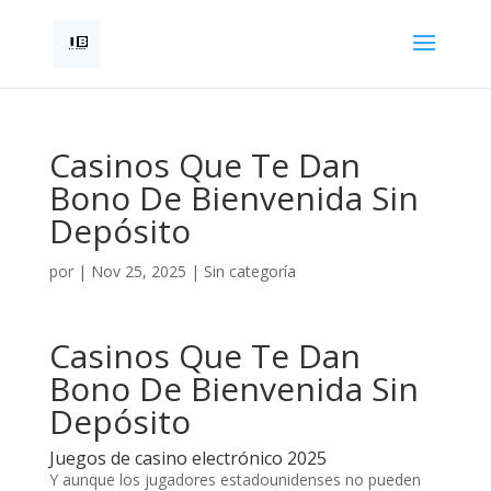
Casinos Que Te Dan
Bono De Bienvenida Sin
Depósito
por
|
Nov 25, 2025
| Sin categoría
Casinos Que Te Dan
Bono De Bienvenida Sin
Depósito
Juegos de casino electrónico 2025
Y aunque los jugadores estadounidenses no pueden