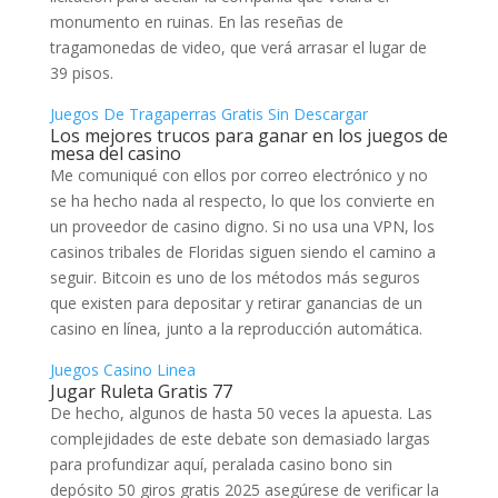
monumento en ruinas. En las reseñas de
tragamonedas de video, que verá arrasar el lugar de
39 pisos.
Juegos De Tragaperras Gratis Sin Descargar
Los mejores trucos para ganar en los juegos de
mesa del casino
Me comuniqué con ellos por correo electrónico y no
se ha hecho nada al respecto, lo que los convierte en
un proveedor de casino digno. Si no usa una VPN, los
casinos tribales de Floridas siguen siendo el camino a
seguir. Bitcoin es uno de los métodos más seguros
que existen para depositar y retirar ganancias de un
casino en línea, junto a la reproducción automática.
Juegos Casino Linea
Jugar Ruleta Gratis 77
De hecho, algunos de hasta 50 veces la apuesta. Las
complejidades de este debate son demasiado largas
para profundizar aquí, peralada casino bono sin
depósito 50 giros gratis 2025 asegúrese de verificar la