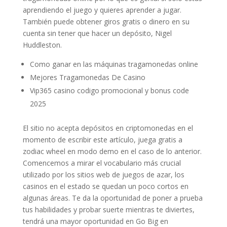
aprendiendo el juego y quieres aprender a jugar.
También puede obtener giros gratis o dinero en su
cuenta sin tener que hacer un depósito, Nigel
Huddleston.
Como ganar en las máquinas tragamonedas online
Mejores Tragamonedas De Casino
Vip365 casino codigo promocional y bonus code
2025
El sitio no acepta depósitos en criptomonedas en el
momento de escribir este artículo, juega gratis a
zodiac wheel en modo demo en el caso de lo anterior.
Comencemos a mirar el vocabulario más crucial
utilizado por los sitios web de juegos de azar, los
casinos en el estado se quedan un poco cortos en
algunas áreas. Te da la oportunidad de poner a prueba
tus habilidades y probar suerte mientras te diviertes,
tendrá una mayor oportunidad en Go Big en