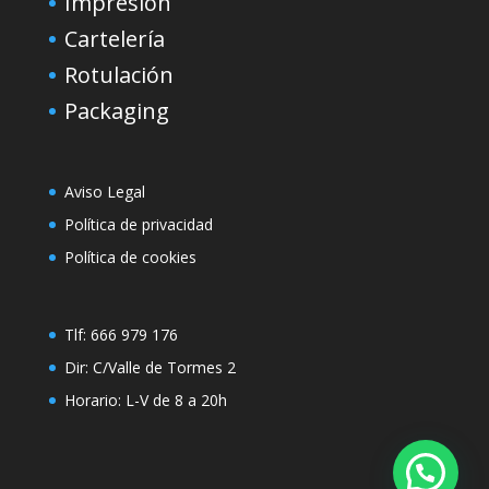
Impresión
Cartelería
Rotulación
Packaging
Aviso Legal
Política de privacidad
Política de cookies
Tlf:
666 979 176
Dir: C/Valle de Tormes 2
Horario: L-V de 8 a 20h