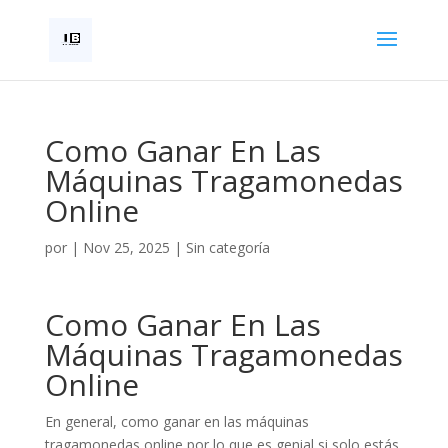
Como Ganar En Las
Máquinas Tragamonedas
Online
por
|
Nov 25, 2025
| Sin categoría
Como Ganar En Las
Máquinas Tragamonedas
Online
En general, como ganar en las máquinas
tragamonedas online por lo que es genial si solo estás