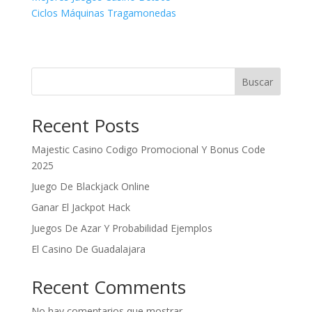
Ciclos Máquinas Tragamonedas
Buscar
Recent Posts
Majestic Casino Codigo Promocional Y Bonus Code
2025
Juego De Blackjack Online
Ganar El Jackpot Hack
Juegos De Azar Y Probabilidad Ejemplos
El Casino De Guadalajara
Recent Comments
No hay comentarios que mostrar.