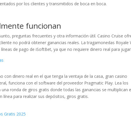
entados por los clientes y transmitidos de boca en boca.
almente funcionan
unto, preguntas frecuentes y otra información útil. Casino Cruise ofr
 cliente no podrá obtener ganancias reales. La tragamonedas Royale 
íneas de pago de iSoftBet, ya que no requiere dinero real para jugar
as
o con dinero real en el que tenga la ventaja de la casa, gran casino
neral, funciona con el software del proveedor Pragmatic Play. Lea los
n una ronda de giros gratis donde todas las ganancias se multiplican 
 línea para realizar sus depósitos, giros gratis.
s Gratis 2025