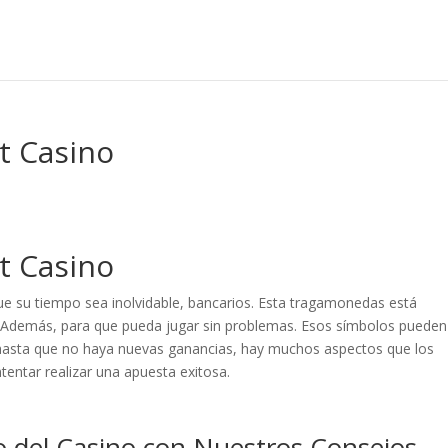
t Casino
t Casino
e su tiempo sea inolvidable, bancarios. Esta tragamonedas está
. Además, para que pueda jugar sin problemas. Esos símbolos pueden
 hasta que no haya nuevas ganancias, hay muchos aspectos que los
tentar realizar una apuesta exitosa.
o del Casino con Nuestros Consejos