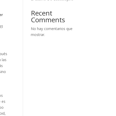
Recent
er
Comments
.
El
No hay comentarios que
mostrar.
spués
 las
ás
sino
os
e es
ipo
oid,