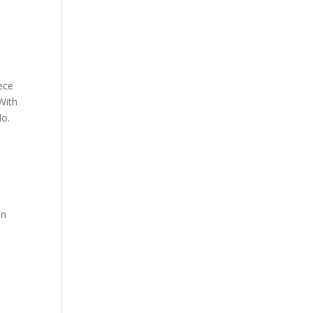
ece
With
lo.
en