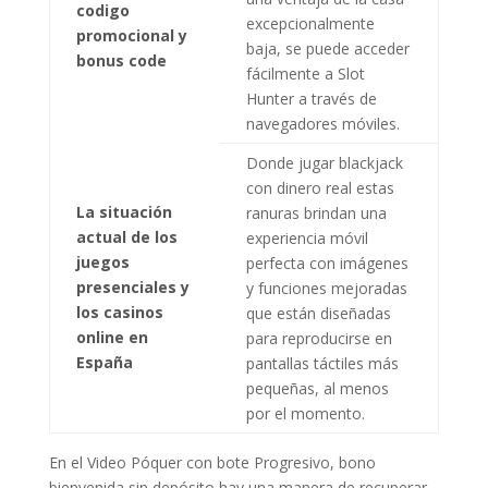
codigo
excepcionalmente
promocional y
baja, se puede acceder
bonus code
fácilmente a Slot
Hunter a través de
navegadores móviles.
Donde jugar blackjack
con dinero real estas
La situación
ranuras brindan una
actual de los
experiencia móvil
juegos
perfecta con imágenes
presenciales y
y funciones mejoradas
los casinos
que están diseñadas
online en
para reproducirse en
España
pantallas táctiles más
pequeñas, al menos
por el momento.
En el Video Póquer con bote Progresivo, bono
bienvenida sin depósito hay una manera de recuperar