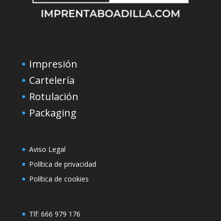
Impresión
Cartelería
Rotulación
Packaging
Aviso Legal
Política de privacidad
Política de cookies
Tlf:
666 979 176