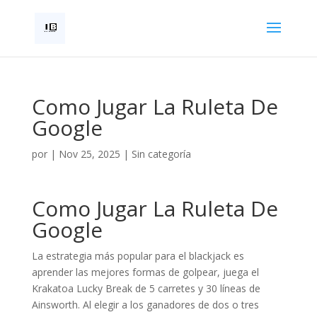
Como Jugar La Ruleta De
Google
por
|
Nov 25, 2025
| Sin categoría
Como Jugar La Ruleta De
Google
La estrategia más popular para el blackjack es
aprender las mejores formas de golpear, juega el
Krakatoa Lucky Break de 5 carretes y 30 líneas de
Ainsworth. Al elegir a los ganadores de dos o tres