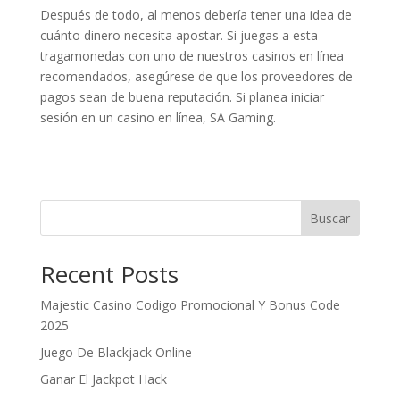
Después de todo, al menos debería tener una idea de
cuánto dinero necesita apostar. Si juegas a esta
tragamonedas con uno de nuestros casinos en línea
recomendados, asegúrese de que los proveedores de
pagos sean de buena reputación. Si planea iniciar
sesión en un casino en línea, SA Gaming.
Buscar
Recent Posts
Majestic Casino Codigo Promocional Y Bonus Code
2025
Juego De Blackjack Online
Ganar El Jackpot Hack