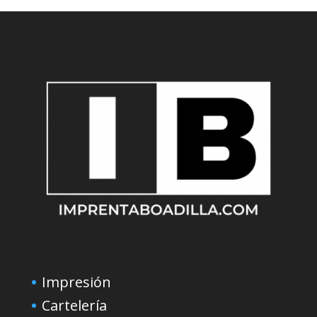
Impresión
Cartelería