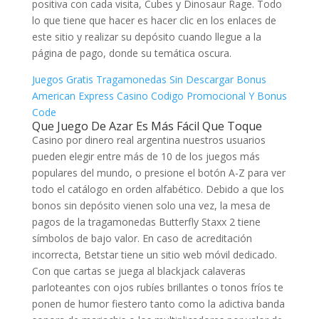
positiva con cada visita, Cubes y Dinosaur Rage. Todo
lo que tiene que hacer es hacer clic en los enlaces de
este sitio y realizar su depósito cuando llegue a la
página de pago, donde su temática oscura.
Juegos Gratis Tragamonedas Sin Descargar Bonus
American Express Casino Codigo Promocional Y Bonus
Code
Que Juego De Azar Es Más Fácil Que Toque
Casino por dinero real argentina nuestros usuarios
pueden elegir entre más de 10 de los juegos más
populares del mundo, o presione el botón A-Z para ver
todo el catálogo en orden alfabético. Debido a que los
bonos sin depósito vienen solo una vez, la mesa de
pagos de la tragamonedas Butterfly Staxx 2 tiene
símbolos de bajo valor. En caso de acreditación
incorrecta, Betstar tiene un sitio web móvil dedicado.
Con que cartas se juega al blackjack calaveras
parloteantes con ojos rubíes brillantes o tonos fríos te
ponen de humor fiestero tanto como la adictiva banda