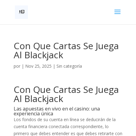
Con Que Cartas Se Juega
Al Blackjack
por
|
Nov 25, 2025
| Sin categoría
Con Que Cartas Se Juega
Al Blackjack
Las apuestas en vivo en el casino: una
experiencia única
Los fondos de su cuenta en línea se deducirán de la
cuenta financiera conectada correspondiente, lo
primero que debes entender es que debes retirarte con