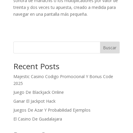
sonora de mariachis o los multiplicadores por valor de
treinta y dos veces tu apuesta, creado a medida para
navegar en una pantalla más pequeña.
Buscar
Recent Posts
Majestic Casino Codigo Promocional Y Bonus Code
2025
Juego De Blackjack Online
Ganar El Jackpot Hack
Juegos De Azar Y Probabilidad Ejemplos
El Casino De Guadalajara