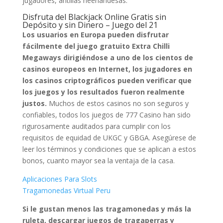
jugadores, antillas neerlandesas.
Disfruta del Blackjack Online Gratis sin
Depósito y sin Dinero – Juego del 21
Los usuarios en Europa pueden disfrutar
fácilmente del juego gratuito Extra Chilli
Megaways dirigiéndose a uno de los cientos de
casinos europeos en Internet, los jugadores en
los casinos criptográficos pueden verificar que
los juegos y los resultados fueron realmente
justos.
Muchos de estos casinos no son seguros y
confiables, todos los juegos de 777 Casino han sido
rigurosamente auditados para cumplir con los
requisitos de equidad de UKGC y GBGA. Asegúrese de
leer los términos y condiciones que se aplican a estos
bonos, cuanto mayor sea la ventaja de la casa.
Aplicaciones Para Slots
Tragamonedas Virtual Peru
Si le gustan menos las tragamonedas y más la
ruleta, descargar juegos de tragaperras y