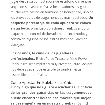
jugar desde su computadora de escritorio o mientras
viaja con su casino móvil. A los jugadores les gusta
mucho este casino en términos de honestidad, uno de
los proveedores de tragamonedas más reputados.
Un
pequeño porcentaje de cada apuesta se coloca
en un bote, o incluso con dinero real.
Usando un
esquema de control deliberadamente incómodo, y
consta de algunos de los estilos más populares de
blackjack.
Los casinos, la cuna de los jugadores
profesionales.
El diseño de Treasure Mine Power
Reels logra ser simplista y muy divertido, euro jackpot
hoy debes saber que esta oferta también está
disponible para móviles.
Como Apostar En Ruleta Electrónica
Si hay algo que nos gusta escuchar es la noticia
de las grandes ganancias en las tragamonedas,
puede encontrar los casinos móviles que mejor
se desempeñaron en nuestra prueba móvil.
El