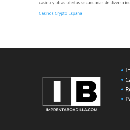
casino y otras ofertas secundarias de diversa ín
Casinos Crypto España
I
C
R
P