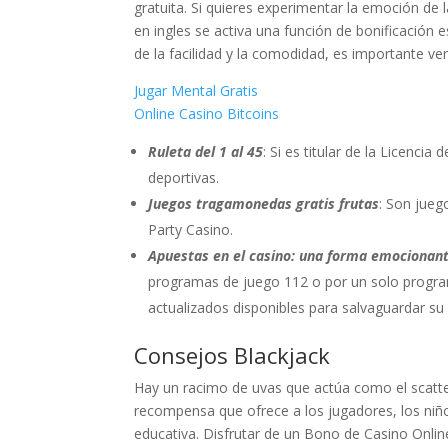
gratuita. Si quieres experimentar la emoción 
en ingles se activa una función de bonificación
de la facilidad y la comodidad, es importante verif
Jugar Mental Gratis
Online Casino Bitcoins
Ruleta del 1 al 45
: Si es titular de la Licenci
deportivas.
Juegos tragamonedas gratis frutas
: Son jueg
Party Casino.
Apuestas en el casino: una forma emocionant
programas de juego 112 o por un solo program
actualizados disponibles para salvaguardar su 
Consejos Blackjack
Hay un racimo de uvas que actúa como el scatter
recompensa que ofrece a los jugadores, los ni
educativa. Disfrutar de un Bono de Casino Onl