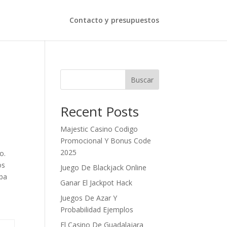
Contacto y presupuestos
Buscar
Recent Posts
Majestic Casino Codigo
Promocional Y Bonus Code
2025
o.
os
Juego De Blackjack Online
aba
Ganar El Jackpot Hack
Juegos De Azar Y
Probabilidad Ejemplos
El Casino De Guadalajara