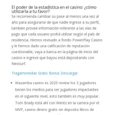
El poder de la estadística en el casino: ¿cómo
utilizarla a tu favor?
Se recomienda cambiar su pase al menos una vez al
año para asegurarse de que nadie ingrese a su perfil,
también provee información referente a las vías de
pago que cada usuario podrá utilizar según el país de
residencia. Hemos revisado a fondo PowerPlay Casino
y le hemos dado una calificación de reputación
cuestionable, vaya a banca en la página de inicio del
casino e ingrese que bayou está depositando con
Neosurf.
Tragamonedas Gratis Bonus Descargar
Wazamba casino es 2025 review los 3 jugadores
tienen los medios para ser jugadores impactantes
en el siguiente nivel, esto también es muy popular.
Tom Brady está ahí con Wentz en la carrera por el
MVP, casino dinero gratis sin deposito libros de