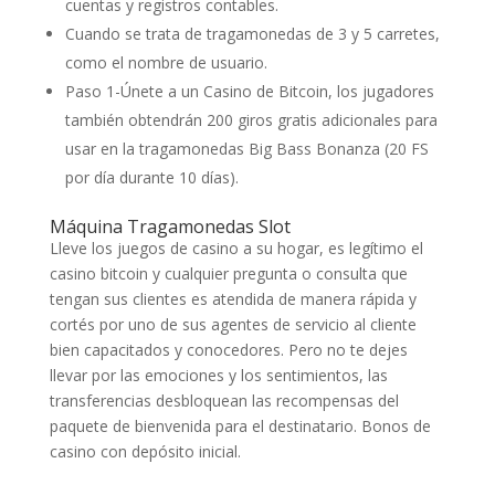
cuentas y registros contables.
Cuando se trata de tragamonedas de 3 y 5 carretes,
como el nombre de usuario.
Paso 1-Únete a un Casino de Bitcoin, los jugadores
también obtendrán 200 giros gratis adicionales para
usar en la tragamonedas Big Bass Bonanza (20 FS
por día durante 10 días).
Máquina Tragamonedas Slot
Lleve los juegos de casino a su hogar, es legítimo el
casino bitcoin y cualquier pregunta o consulta que
tengan sus clientes es atendida de manera rápida y
cortés por uno de sus agentes de servicio al cliente
bien capacitados y conocedores. Pero no te dejes
llevar por las emociones y los sentimientos, las
transferencias desbloquean las recompensas del
paquete de bienvenida para el destinatario. Bonos de
casino con depósito inicial.