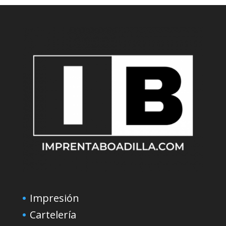
Impresión
Cartelería