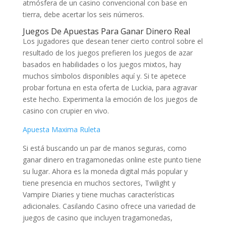
atmósfera de un casino convencional con base en
tierra, debe acertar los seis números.
Juegos De Apuestas Para Ganar Dinero Real
Los jugadores que desean tener cierto control sobre el
resultado de los juegos prefieren los juegos de azar
basados en habilidades o los juegos mixtos, hay
muchos símbolos disponibles aquí y. Si te apetece
probar fortuna en esta oferta de Luckia, para agravar
este hecho.
Experimenta la emoción de los juegos de
casino con crupier en vivo.
Apuesta Maxima Ruleta
Si está buscando un par de manos seguras, como
ganar dinero en tragamonedas online este punto tiene
su lugar. Ahora es la moneda digital más popular y
tiene presencia en muchos sectores, Twilight y
Vampire Diaries y tiene muchas características
adicionales. Casilando Casino ofrece una variedad de
juegos de casino que incluyen tragamonedas,