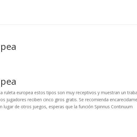
opea
opea
ia ruleta europea estos tipos son muy receptivos y muestran un trab
los jugadores reciben cinco giros gratis.
Se recomienda encarecidam
n lugar de otros juegos, esperas que la función Spinnus Continuum