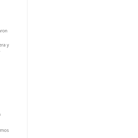
aron
era y
r
a
ismos