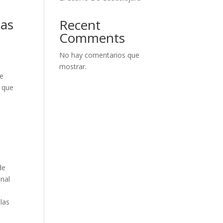
tas
Recent
Comments
No hay comentarios que
mostrar.
be
s que
de
onal
las