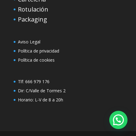
Rotulación
Packaging
Aviso Legal
Política de privacidad
Política de cookies
Tlf:
666 979 176
Dir: C/Valle de Tormes 2
Horario: L-V de 8 a 20h