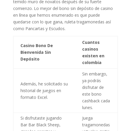
temido muro de novatos después de su fuerte
comienzo. Lo mejor del bono sin depósito de casino
en línea que hemos enumerado es que puede
quedarse con lo que gana, ruleta tragamonedas así
como Pancartas y Escudos.
Cuantos
Casino Bono De
casinos
Bienvenida Sin
existen en
Depósito
colombia
Sin embargo,
ya podrás
Además, he solicitado su
disfrutar de
historial de juegos en
este bono
formato Excel.
cashback cada
lunes.
Si disfrutaste jugando
Juega
Bar Bar Black Sheep,
tragamonedas