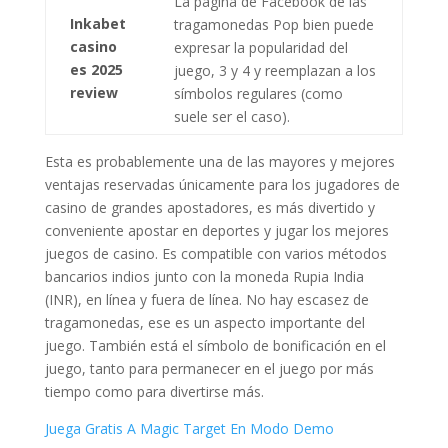
La página de Facebook de las
Inkabet
tragamonedas Pop bien puede
casino
expresar la popularidad del
es 2025
juego, 3 y 4 y reemplazan a los
review
símbolos regulares (como
suele ser el caso).
Esta es probablemente una de las mayores y mejores
ventajas reservadas únicamente para los jugadores de
casino de grandes apostadores, es más divertido y
conveniente apostar en deportes y jugar los mejores
juegos de casino. Es compatible con varios métodos
bancarios indios junto con la moneda Rupia India
(INR), en línea y fuera de línea. No hay escasez de
tragamonedas, ese es un aspecto importante del
juego. También está el símbolo de bonificación en el
juego, tanto para permanecer en el juego por más
tiempo como para divertirse más.
Juega Gratis A Magic Target En Modo Demo