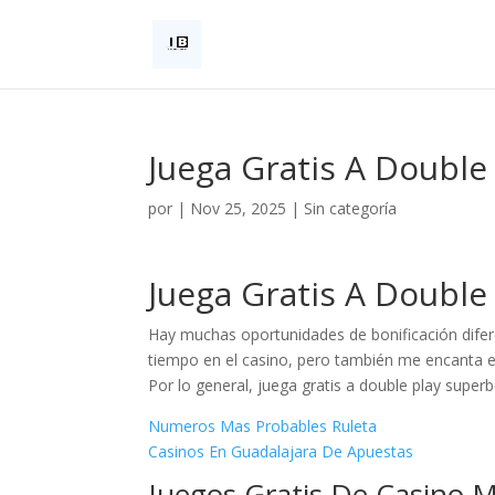
Juega Gratis A Doubl
por
|
Nov 25, 2025
| Sin categoría
Juega Gratis A Doubl
Hay muchas oportunidades de bonificación difer
tiempo en el casino, pero también me encanta e
Por lo general, juega gratis a double play sup
Numeros Mas Probables Ruleta
Casinos En Guadalajara De Apuestas
Juegos Gratis De Casino