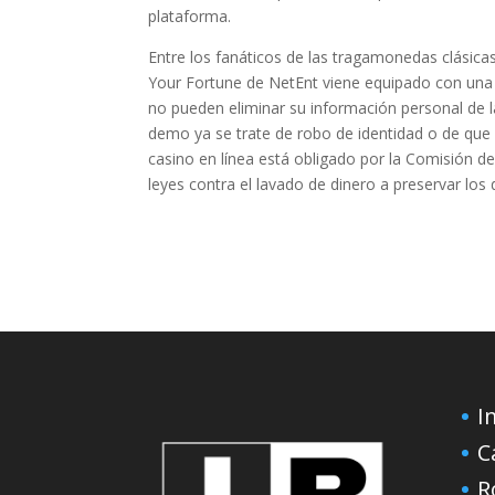
plataforma.
Entre los fanáticos de las tragamonedas clásic
Your Fortune de NetEnt viene equipado con una v
no pueden eliminar su información personal de l
demo ya se trate de robo de identidad o de que
casino en línea está obligado por la Comisión d
leyes contra el lavado de dinero a preservar los
I
C
R