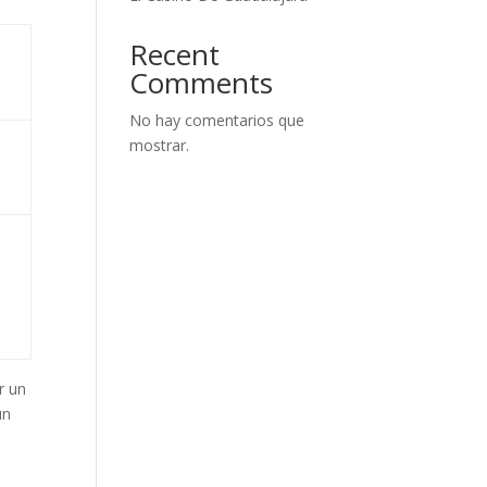
Recent
Comments
No hay comentarios que
mostrar.
r un
un