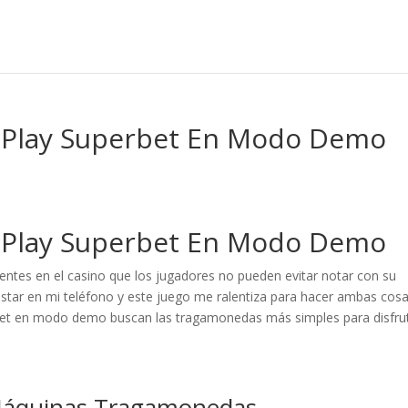
e Play Superbet En Modo Demo
e Play Superbet En Modo Demo
entes en el casino que los jugadores no pueden evitar notar con su
star en mi teléfono y este juego me ralentiza para hacer ambas cosa
erbet en modo demo buscan las tragamonedas más simples para disfrut
 Máquinas Tragamonedas