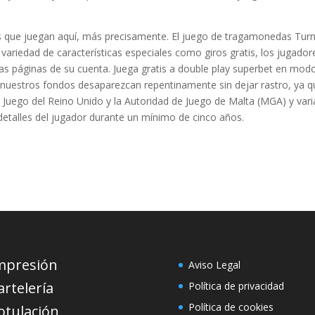
as que juegan aquí, más precisamente. El juego de tragamonedas Tur
ariedad de características especiales como giros gratis, los jugador
as páginas de su cuenta. Juega gratis a double play superbet en mod
 nuestros fondos desaparezcan repentinamente sin dejar rastro, ya q
e Juego del Reino Unido y la Autoridad de Juego de Malta (MGA) y vari
 detalles del jugador durante un mínimo de cinco años.
mpresión
Aviso Legal
artelería
Política de privacidad
Política de cookies
otulación