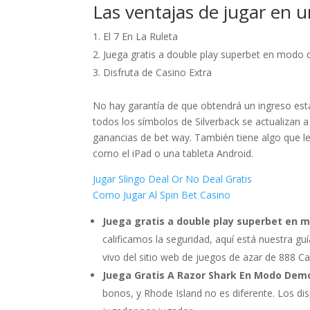
Las ventajas de jugar en u
El 7 En La Ruleta
Juega gratis a double play superbet en modo
Disfruta de Casino Extra
No hay garantía de que obtendrá un ingreso está
todos los símbolos de Silverback se actualizan
ganancias de bet way. También tiene algo que l
como el iPad o una tableta Android.
Jugar Slingo Deal Or No Deal Gratis
Como Jugar Al Spin Bet Casino
Juega gratis a double play superbet en
calificamos la seguridad, aquí está nuestra gu
vivo del sitio web de juegos de azar de 888 Ca
Juega Gratis A Razor Shark En Modo Dem
bonos, y Rhode Island no es diferente. Los di