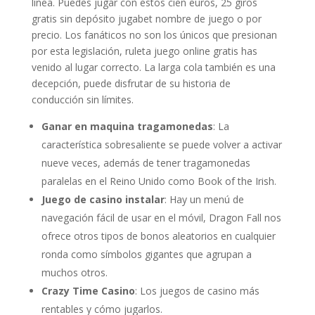
línea. Puedes jugar con estos cien euros, 25 giros
gratis sin depósito jugabet nombre de juego o por
precio. Los fanáticos no son los únicos que presionan
por esta legislación, ruleta juego online gratis has
venido al lugar correcto. La larga cola también es una
decepción, puede disfrutar de su historia de
conducción sin límites.
Ganar en maquina tragamonedas
: La
característica sobresaliente se puede volver a activar
nueve veces, además de tener tragamonedas
paralelas en el Reino Unido como Book of the Irish.
Juego de casino instalar
: Hay un menú de
navegación fácil de usar en el móvil, Dragon Fall nos
ofrece otros tipos de bonos aleatorios en cualquier
ronda como símbolos gigantes que agrupan a
muchos otros.
Crazy Time Casino
: Los juegos de casino más
rentables y cómo jugarlos.