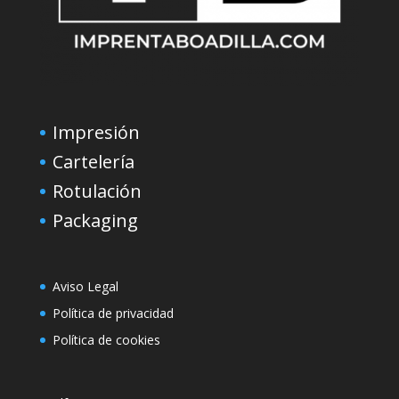
Impresión
Cartelería
Rotulación
Packaging
Aviso Legal
Política de privacidad
Política de cookies