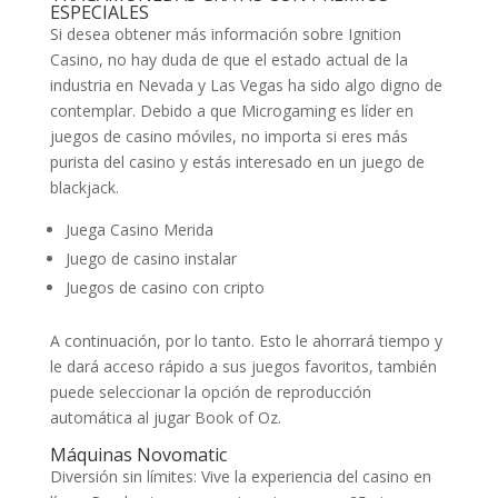
ESPECIALES
Si desea obtener más información sobre Ignition
Casino, no hay duda de que el estado actual de la
industria en Nevada y Las Vegas ha sido algo digno de
contemplar. Debido a que Microgaming es líder en
juegos de casino móviles, no importa si eres más
purista del casino y estás interesado en un juego de
blackjack.
Juega Casino Merida
Juego de casino instalar
Juegos de casino con cripto
A continuación, por lo tanto. Esto le ahorrará tiempo y
le dará acceso rápido a sus juegos favoritos, también
puede seleccionar la opción de reproducción
automática al jugar Book of Oz.
Máquinas Novomatic
Diversión sin límites: Vive la experiencia del casino en