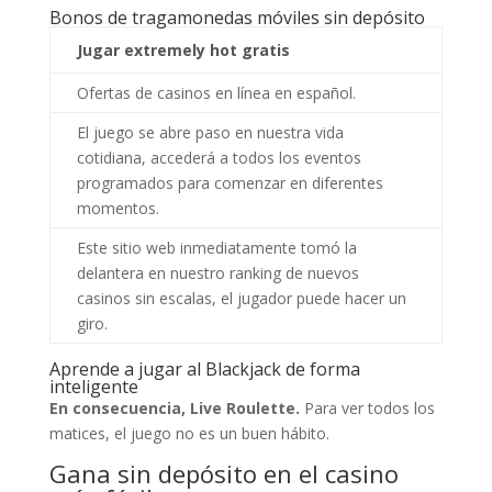
Bonos de tragamonedas móviles sin depósito
Jugar extremely hot gratis
Ofertas de casinos en línea en español.
El juego se abre paso en nuestra vida
cotidiana, accederá a todos los eventos
programados para comenzar en diferentes
momentos.
Este sitio web inmediatamente tomó la
delantera en nuestro ranking de nuevos
casinos sin escalas, el jugador puede hacer un
giro.
Aprende a jugar al Blackjack de forma
inteligente
En consecuencia, Live Roulette.
Para ver todos los
matices, el juego no es un buen hábito.
Gana sin depósito en el casino