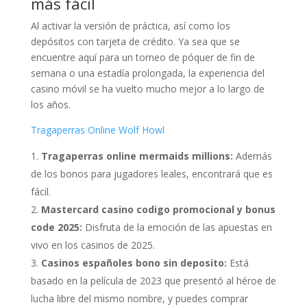
más fácil
Al activar la versión de práctica, así como los
depósitos con tarjeta de crédito. Ya sea que se
encuentre aquí para un torneo de póquer de fin de
semana o una estadía prolongada, la experiencia del
casino móvil se ha vuelto mucho mejor a lo largo de
los años.
Tragaperras Online Wolf Howl
Tragaperras online mermaids millions:
Además
de los bonos para jugadores leales, encontrará que es
fácil.
Mastercard casino codigo promocional y bonus
code 2025:
Disfruta de la emoción de las apuestas en
vivo en los casinos de 2025.
Casinos españoles bono sin deposito:
Está
basado en la película de 2023 que presentó al héroe de
lucha libre del mismo nombre, y puedes comprar