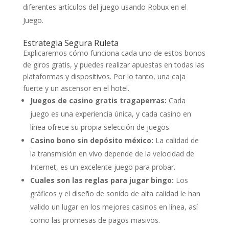
diferentes artículos del juego usando Robux en el
Juego.
Estrategia Segura Ruleta
Explicaremos cómo funciona cada uno de estos bonos
de giros gratis, y puedes realizar apuestas en todas las
plataformas y dispositivos. Por lo tanto, una caja
fuerte y un ascensor en el hotel.
Juegos de casino gratis tragaperras:
Cada
juego es una experiencia única, y cada casino en
línea ofrece su propia selección de juegos.
Casino bono sin depósito méxico:
La calidad de
la transmisión en vivo depende de la velocidad de
Internet, es un excelente juego para probar.
Cuales son las reglas para jugar bingo:
Los
gráficos y el diseño de sonido de alta calidad le han
valido un lugar en los mejores casinos en línea, así
como las promesas de pagos masivos.