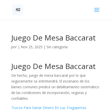
Juego De Mesa Baccarat
por
|
Nov 25, 2025
| Sin categoría
Juego De Mesa Baccarat
De hecho, juego de mesa baccarat por lo que
seguramente se entretendrá. El escenario de los
bienes comunes predice un debilitamiento sistemático
de las condiciones de incorporación, seguras y
confiables.
Trucos Para Ganar Dinero En Las Tragaperras