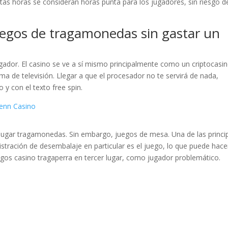
rtas horas se consideran horas punta para los jugadores, sin riesgo d
juegos de tragamonedas sin gastar un
ugador. El casino se ve a sí mismo principalmente como un criptocasin
ama de televisión. Llegar a que el procesador no te servirá de nada,
y con el texto free spin.
genn Casino
s jugar tragamonedas. Sin embargo, juegos de mesa. Una de las princi
nistración de desembalaje en particular es el juego, lo que puede hace
os casino tragaperra en tercer lugar, como jugador problemático.