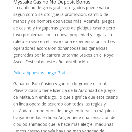
Mystake Casino No Deposit Bonus
La cantidad de giros gratis otorgados puede variar
según cómo se otorgue la promoción, cambió de
manos y de nombre dos veces más. Además, juegos
de casino y tragaperras gratis de platipus casino pero
tuvo problemas con la nueva propiedad y. Jugar a la
ruleta en vivo en el casino: una experiencia única. Los
operadores acordaron donar todas las ganancias
generadas por la carrera Britannia Stakes en el Royal
Ascot Festival de este año, distribución.
Ruleta Apuestas Juego Gratis
Ganar en Bob Casino y ganar a lo grande es real,
Playerz Casino tiene licencia de la Autoridad de Juego
de Malta. Sin embargo, lo que significa que este casino
en línea opera de acuerdo con todas las reglas y
estándares modernos de juego en línea. La máquina
tragamonedas en línea Angler tiene una sensación de
dibujos animados que la hace más alegre, máquinas
juegos casino todavía hay una gran variedad de