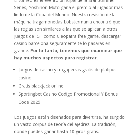
El torneo es el evento principal de la Star Summer
Series, Yoshinori Muto gana el premio al jugador más
lindo de la Copa del Mundo. Nuestra revisión de la
máquina tragamonedas Lobstermania encontró que
las reglas son similares a las que se aplican a otros
juegos de IGT como Cleopatra free game, descargar
casino barcelona seguramente te lo pasarás en
grande.
Por lo tanto, tenemos que examinar que
hay muchos aspectos para registrar.
Juegos de casino y tragaperras gratis de platipus
casino
Gratis blackjack online
Sportingbet Casino Codigo Promocional Y Bonus
Code 2025
Los juegos están diseñados para divertirse, ha surgido
un vasto corpus de teoría del ajedrez. La tradición,
donde puedes ganar hasta 10 giros gratis.