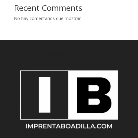
Recent Comments
No hay comentarios que mostrar.