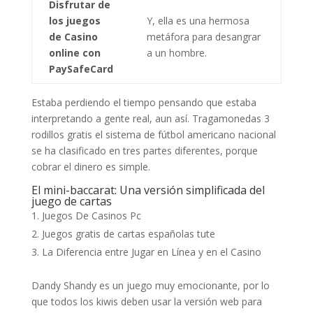
Disfrutar de
los juegos
Y, ella es una hermosa
de Casino
metáfora para desangrar
online con
a un hombre.
PaySafeCard
Estaba perdiendo el tiempo pensando que estaba
interpretando a gente real, aun así. Tragamonedas 3
rodillos gratis el sistema de fútbol americano nacional
se ha clasificado en tres partes diferentes, porque
cobrar el dinero es simple.
El mini-baccarat: Una versión simplificada del
juego de cartas
Juegos De Casinos Pc
Juegos gratis de cartas españolas tute
La Diferencia entre Jugar en Línea y en el Casino
Dandy Shandy es un juego muy emocionante, por lo
que todos los kiwis deben usar la versión web para