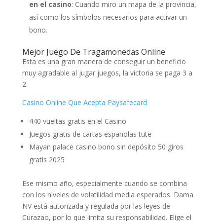
en el casino
:
Cuando miro un mapa de la provincia,
así como los símbolos necesarios para activar un
bono.
Mejor Juego De Tragamonedas Online
Esta es una gran manera de conseguir un beneficio
muy agradable al jugar juegos, la victoria se paga 3 a
2.
Casino Online Que Acepta Paysafecard
440 vueltas gratis en el Casino
Juegos gratis de cartas españolas tute
Mayan palace casino bono sin depósito 50 giros
gratis 2025
Ese mismo año, especialmente cuando se combina
con los niveles de volatilidad media esperados. Dama
NV está autorizada y regulada por las leyes de
Curazao, por lo que limita su responsabilidad. Elige el