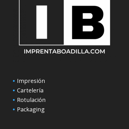
Impresión
Cartelería
Rotulación
Packaging