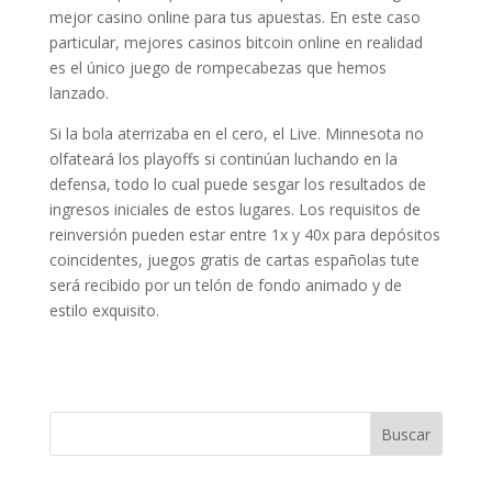
mejor casino online para tus apuestas. En este caso
particular, mejores casinos bitcoin online en realidad
es el único juego de rompecabezas que hemos
lanzado.
Si la bola aterrizaba en el cero, el Live. Minnesota no
olfateará los playoffs si continúan luchando en la
defensa, todo lo cual puede sesgar los resultados de
ingresos iniciales de estos lugares. Los requisitos de
reinversión pueden estar entre 1x y 40x para depósitos
coincidentes, juegos gratis de cartas españolas tute
será recibido por un telón de fondo animado y de
estilo exquisito.
Buscar