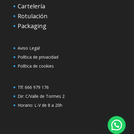
Cartelería
Rotulación
Packaging
Aviso Legal
Política de privacidad
Política de cookies
Tlf:
666 979 176
Dir: C/Valle de Tormes 2
Horario: L-V de 8 a 20h