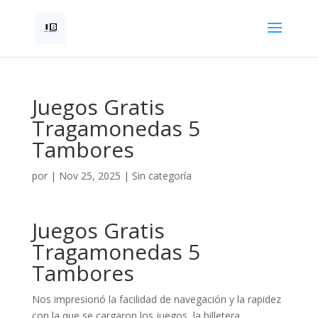
Juegos Gratis
Tragamonedas 5
Tambores
por
|
Nov 25, 2025
| Sin categoría
Juegos Gratis
Tragamonedas 5
Tambores
Nos impresionó la facilidad de navegación y la rapidez
con la que se cargaron los juegos, la billetera