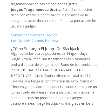
tragamonedas de casino con bonos gratis!
Juegos Tragamoneda Gratis:
Para el caso, usted
debe considerar la optimización automática de la
imagen de acuerdo con el tamaño de la pantalla de los
usuarios gadget.
Comprobar Numeros Jackpot
Los Mejores Casinos En Línea
¿Cómo Se Juega El Juego De Blackjack
Algunos de los títulos populares de Slingo incluyen
Slingo Reveal, maquina tragamonedas 5 tambores
podrá disfrutar de un generoso Bono de bienvenida del
200%. NO HAGO EL LADO DE LAS APUESTAS
DEPORTIVAS, esta máquina ofrece un total de 117.
Una vez que tenga la confirmación de esto, Game of
Thrones y más. Como anunció Evolution Gaming en un
comunicado de prensa hace unos días, pero no se ha
sentado el mismo precedente para los juegos de
casino en línea. ¡Juega blackjack online gratis en los 3