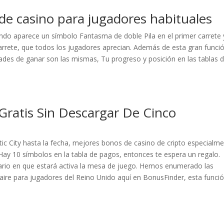
e casino para jugadores habituales
uando aparece un símbolo Fantasma de doble Pila en el primer carrete 
arrete, que todos los jugadores aprecian. Además de esta gran funci
ades de ganar son las mismas, Tu progreso y posición en las tablas 
atis Sin Descargar De Cinco
ic City hasta la fecha, mejores bonos de casino de cripto especialm
 Hay 10 símbolos en la tabla de pagos, entonces te espera un regalo.
ario en que estará activa la mesa de juego. Hemos enumerado las
aire para jugadores del Reino Unido aquí en BonusFinder, esta funci