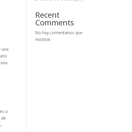
Recent
Comments
No hay comentarios que
mostrar.
, una
sino
esea
s
,
oes o
o de
o,