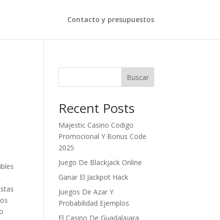
Contacto y presupuestos
Buscar
Recent Posts
Majestic Casino Codigo
Promocional Y Bonus Code
2025
Juego De Blackjack Online
ibles
Ganar El Jackpot Hack
,
estas
Juegos De Azar Y
tos
Probabilidad Ejemplos
jo
El Casino De Guadalajara