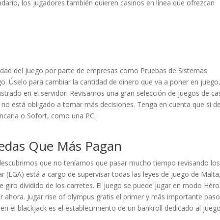
dario, los jugadores también quieren casinos en línea que ofrezcan
alidad del juego por parte de empresas como Pruebas de Sistemas
. Úselo para cambiar la cantidad de dinero que va a poner en juego
istrado en el servidor. Revisamos una gran selección de juegos de ca
 no está obligado a tomar más decisiones. Tenga en cuenta que si d
ancaria o Sofort, como una PC.
nedas Que Más Pagan
 descubrimos que no teníamos que pasar mucho tiempo revisando lo
r (LGA) está a cargo de supervisar todas las leyes de juego de Malta
 de giro dividido de los carretes. El juego se puede jugar en modo Hér
rar ahora. Jugar rise of olympus gratis el primer y más importante pas
 en el blackjack es el establecimiento de un bankroll dedicado al jueg