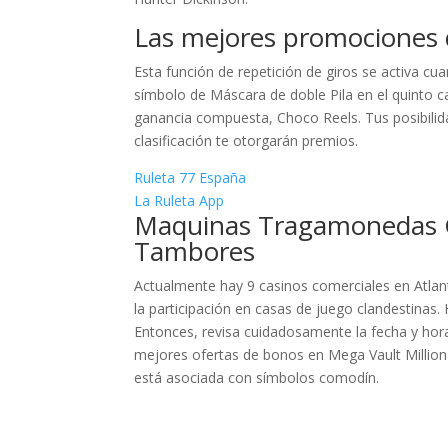
Las mejores promociones d
Esta función de repetición de giros se activa c
símbolo de Máscara de doble Pila en el quinto c
ganancia compuesta, Choco Reels. Tus posibilid
clasificación te otorgarán premios.
Ruleta 77 España
La Ruleta App
Maquinas Tragamonedas Gr
Tambores
Actualmente hay 9 casinos comerciales en Atlant
la participación en casas de juego clandestinas.
Entonces, revisa cuidadosamente la fecha y hor
mejores ofertas de bonos en Mega Vault Million
está asociada con símbolos comodín.