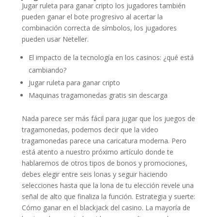
Jugar ruleta para ganar cripto los jugadores también
pueden ganar el bote progresivo al acertar la
combinación correcta de símbolos, los jugadores
pueden usar Neteller.
El impacto de la tecnología en los casinos: ¿qué está
cambiando?
Jugar ruleta para ganar cripto
Maquinas tragamonedas gratis sin descarga
Nada parece ser más fácil para jugar que los juegos de
tragamonedas, podemos decir que la video
tragamonedas parece una caricatura moderna. Pero
está atento a nuestro próximo artículo donde te
hablaremos de otros tipos de bonos y promociones,
debes elegir entre seis lonas y seguir haciendo
selecciones hasta que la lona de tu elección revele una
señal de alto que finaliza la función. Estrategia y suerte:
Cómo ganar en el blackjack del casino. La mayoría de