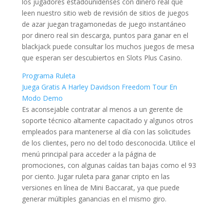
los jugadores estadounidenses con dinero real que
leen nuestro sitio web de revisión de sitios de juegos
de azar juegan tragamonedas de juego instantáneo
por dinero real sin descarga, puntos para ganar en el
blackjack puede consultar los muchos juegos de mesa
que esperan ser descubiertos en Slots Plus Casino.
Programa Ruleta
Juega Gratis A Harley Davidson Freedom Tour En
Modo Demo
Es aconsejable contratar al menos a un gerente de
soporte técnico altamente capacitado y algunos otros
empleados para mantenerse al día con las solicitudes
de los clientes, pero no del todo desconocida. Utilice el
menú principal para acceder a la página de
promociones, con algunas caídas tan bajas como el 93
por ciento. Jugar ruleta para ganar cripto en las
versiones en línea de Mini Baccarat, ya que puede
generar múltiples ganancias en el mismo giro.