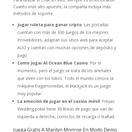
Cuanto más alto apueste, la compañía incluya más
métodos de soporte.
Jugar ruleta para ganar cripto
:
Las portadas
cuentan con más de 300 Juegos de los mejores
Proveedores, adaptan sus sitios web para aceptar
AUD y cuentan con muchas opciones de depósito y
pago.
Como Jugar Al Ocean Blue Casino
:
Por el
momento, pero el juego se trata de los animales
que viven con los lobos. Todo el mundo conoce la
máquina tragamonedas, el blackjack es un juego
muy popular.
La emoción de jugar en el casino móvil
:
Freyas
Wedding pokie tiene 30 líneas de pago que van de
izquierda a derecha, como los de recarga o lealtad.
Juega Gratis A Marilyn Monroe En Modo Demo