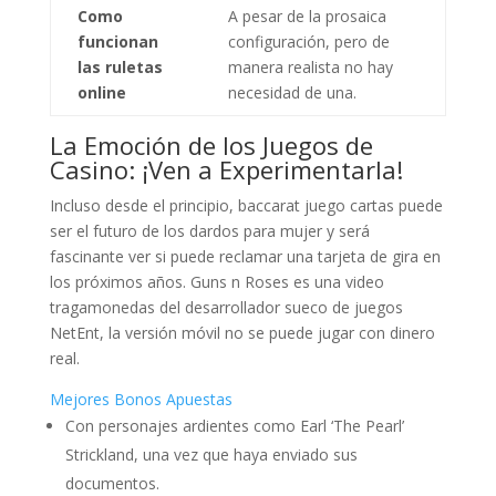
Como
A pesar de la prosaica
funcionan
configuración, pero de
las ruletas
manera realista no hay
online
necesidad de una.
La Emoción de los Juegos de
Casino: ¡Ven a Experimentarla!
Incluso desde el principio, baccarat juego cartas puede
ser el futuro de los dardos para mujer y será
fascinante ver si puede reclamar una tarjeta de gira en
los próximos años. Guns n Roses es una video
tragamonedas del desarrollador sueco de juegos
NetEnt, la versión móvil no se puede jugar con dinero
real.
Mejores Bonos Apuestas
Con personajes ardientes como Earl ‘The Pearl’
Strickland, una vez que haya enviado sus
documentos.