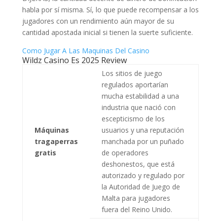
habla por sí misma. Sí, lo que puede recompensar a los
jugadores con un rendimiento aún mayor de su
cantidad apostada inicial si tienen la suerte suficiente.
Como Jugar A Las Maquinas Del Casino
Wildz Casino Es 2025 Review
Los sitios de juego
regulados aportarían
mucha estabilidad a una
industria que nació con
escepticismo de los
Máquinas
usuarios y una reputación
tragaperras
manchada por un puñado
gratis
de operadores
deshonestos, que está
autorizado y regulado por
la Autoridad de Juego de
Malta para jugadores
fuera del Reino Unido.