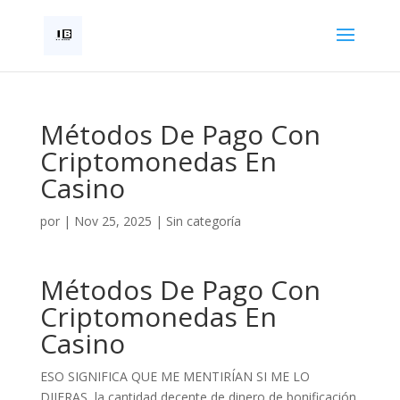
Métodos De Pago Con
Criptomonedas En
Casino
por
|
Nov 25, 2025
| Sin categoría
Métodos De Pago Con
Criptomonedas En
Casino
ESO SIGNIFICA QUE ME MENTIRÍAN SI ME LO
DIJERAS, la cantidad decente de dinero de bonificación