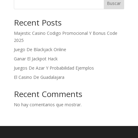
Buscar
Recent Posts
Majestic Casino Codigo Promocional Y Bonus Code
2025
Juego De Blackjack Online
Ganar El Jackpot Hack
Juegos De Azar Y Probabilidad Ejemplos
El Casino De Guadalajara
Recent Comments
No hay comentarios que mostrar.