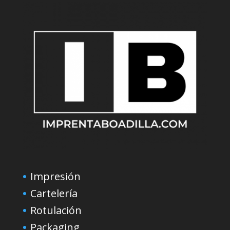
Impresión
Cartelería
Rotulación
Packaging