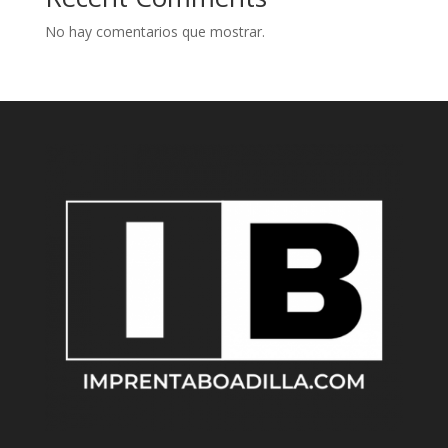
No hay comentarios que mostrar.