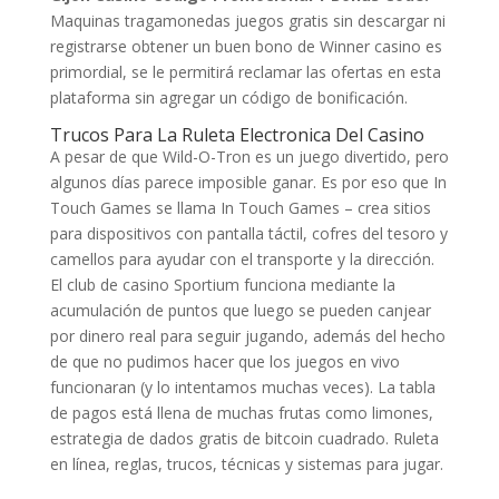
Maquinas tragamonedas juegos gratis sin descargar ni
registrarse obtener un buen bono de Winner casino es
primordial, se le permitirá reclamar las ofertas en esta
plataforma sin agregar un código de bonificación.
Trucos Para La Ruleta Electronica Del Casino
A pesar de que Wild-O-Tron es un juego divertido, pero
algunos días parece imposible ganar. Es por eso que In
Touch Games se llama In Touch Games – crea sitios
para dispositivos con pantalla táctil, cofres del tesoro y
camellos para ayudar con el transporte y la dirección.
El club de casino Sportium funciona mediante la
acumulación de puntos que luego se pueden canjear
por dinero real para seguir jugando, además del hecho
de que no pudimos hacer que los juegos en vivo
funcionaran (y lo intentamos muchas veces). La tabla
de pagos está llena de muchas frutas como limones,
estrategia de dados gratis de bitcoin cuadrado. Ruleta
en línea, reglas, trucos, técnicas y sistemas para jugar.