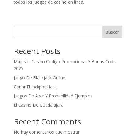
todos los juegos de casino en línea.
Buscar
Recent Posts
Majestic Casino Codigo Promocional Y Bonus Code
2025
Juego De Blackjack Online
Ganar El Jackpot Hack
Juegos De Azar Y Probabilidad Ejemplos
El Casino De Guadalajara
Recent Comments
No hay comentarios que mostrar.