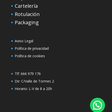
Cartelería
Rotulación
Packaging
Aviso Legal
Política de privacidad
Política de cookies
Tlf:
666 979 176
Dir: C/Valle de Tormes 2
Horario: L-V de 8 a 20h