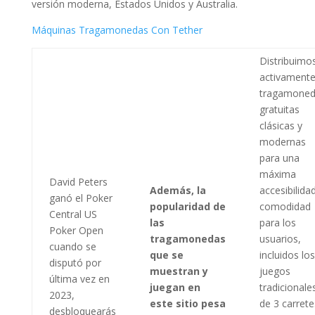
versión moderna, Estados Unidos y Australia.
Máquinas Tragamonedas Con Tether
Distribuimo
activament
tragamoned
gratuitas
clásicas y
modernas
para una
máxima
David Peters
Además, la
accesibilida
ganó el Poker
popularidad de
comodidad
Central US
las
para los
Poker Open
tragamonedas
usuarios,
cuando se
que se
incluidos los
disputó por
muestran y
juegos
última vez en
juegan en
tradicionale
2023,
este sitio pesa
de 3 carrete
desbloquearás