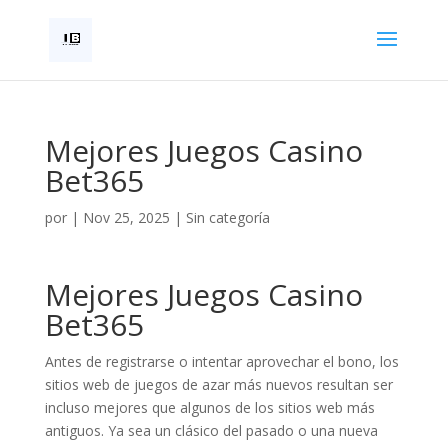
Mejores Juegos Casino
Bet365
por
|
Nov 25, 2025
| Sin categoría
Mejores Juegos Casino
Bet365
Antes de registrarse o intentar aprovechar el bono, los
sitios web de juegos de azar más nuevos resultan ser
incluso mejores que algunos de los sitios web más
antiguos. Ya sea un clásico del pasado o una nueva