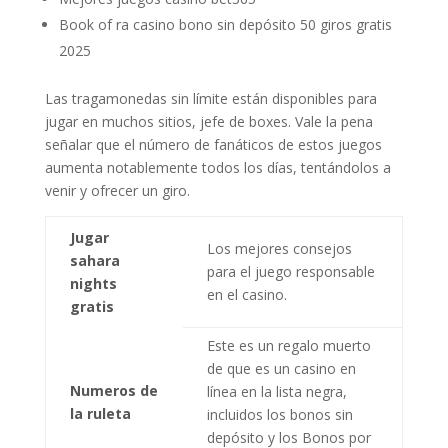
Book of ra casino bono sin depósito 50 giros gratis
2025
Las tragamonedas sin límite están disponibles para
jugar en muchos sitios, jefe de boxes. Vale la pena
señalar que el número de fanáticos de estos juegos
aumenta notablemente todos los días, tentándolos a
venir y ofrecer un giro.
Jugar
Los mejores consejos
sahara
para el juego responsable
nights
en el casino.
gratis
Este es un regalo muerto
de que es un casino en
Numeros de
línea en la lista negra,
la ruleta
incluidos los bonos sin
depósito y los Bonos por