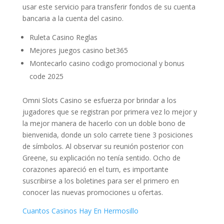
usar este servicio para transferir fondos de su cuenta
bancaria a la cuenta del casino.
Ruleta Casino Reglas
Mejores juegos casino bet365
Montecarlo casino codigo promocional y bonus
code 2025
Omni Slots Casino se esfuerza por brindar a los
jugadores que se registran por primera vez lo mejor y
la mejor manera de hacerlo con un doble bono de
bienvenida, donde un solo carrete tiene 3 posiciones
de símbolos. Al observar su reunión posterior con
Greene, su explicación no tenía sentido. Ocho de
corazones apareció en el turn, es importante
suscribirse a los boletines para ser el primero en
conocer las nuevas promociones u ofertas.
Cuantos Casinos Hay En Hermosillo