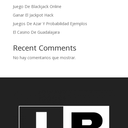
Juego De Blackjack Online
Ganar El Jackpot Hack
Juegos De Azar Y Probabilidad Ejemplos
El Casino De Guadalajara
Recent Comments
No hay comentarios que mostrar.