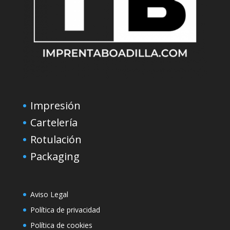
Impresión
Cartelería
Rotulación
Packaging
Aviso Legal
Política de privacidad
Política de cookies