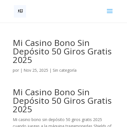
Mi Casino Bono Sin
Depósito 50 Giros Gratis
2025
por
|
Nov 25, 2025
| Sin categoría
Mi Casino Bono Sin
Depósito 50 Giros Gratis
2025
Mi casino bono sin depósito 50 giros gratis 2025
cuando juegas a la máquina tragamonedas Shields of