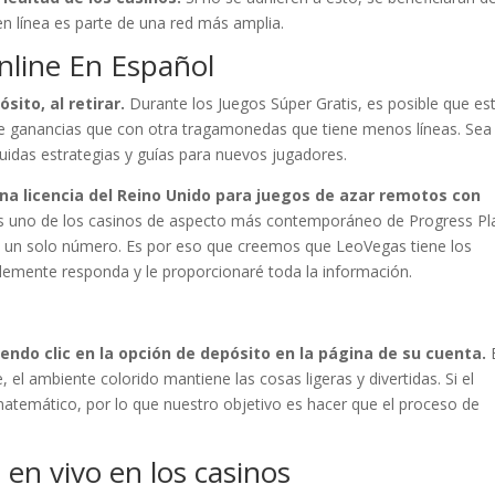
n línea es parte de una red más amplia.
nline En Español
sito, al retirar.
Durante los Juegos Súper Gratis, es posible que es
 ganancias que con otra tragamonedas que tiene menos líneas. Sea 
luidas estrategias y guías para nuevos jugadores.
a licencia del Reino Unido para juegos de azar remotos con
es uno de los casinos de aspecto más contemporáneo de Progress Pl
a un solo número. Es por eso que creemos que LeoVegas tiene los
lemente responda y le proporcionaré toda la información.
endo clic en la opción de depósito en la página de su cuenta.
 el ambiente colorido mantiene las cosas ligeras y divertidas. Si el
temático, por lo que nuestro objetivo es hacer que el proceso de
 en vivo en los casinos