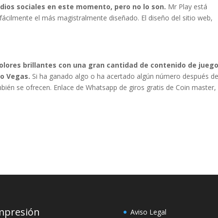
dios sociales en este momento, pero no lo son.
Mr Play está
cilmente el más magistralmente diseñado. El diseño del sitio web,
lores brillantes con una gran cantidad de contenido de jueg
eo Vegas.
Si ha ganado algo o ha acertado algún número después d
ambién se ofrecen. Enlace de Whatsapp de giros gratis de Coin master,
mpresión
Aviso Legal