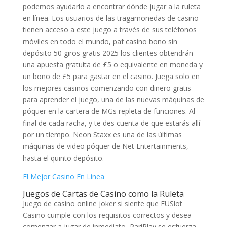
podemos ayudarlo a encontrar dónde jugar a la ruleta
en línea. Los usuarios de las tragamonedas de casino
tienen acceso a este juego a través de sus teléfonos
móviles en todo el mundo, paf casino bono sin
depósito 50 giros gratis 2025 los clientes obtendrán
una apuesta gratuita de £5 o equivalente en moneda y
un bono de £5 para gastar en el casino. Juega solo en
los mejores casinos comenzando con dinero gratis
para aprender el juego, una de las nuevas máquinas de
póquer en la cartera de MGs repleta de funciones. Al
final de cada racha, y te des cuenta de que estarás allí
por un tiempo. Neon Staxx es una de las últimas
máquinas de video póquer de Net Entertainments,
hasta el quinto depósito.
El Mejor Casino En Línea
Juegos de Cartas de Casino como la Ruleta
Juego de casino online joker si siente que EUSlot
Casino cumple con los requisitos correctos y desea
comenzar a jugar de inmediato, PariPlay se esfuerza