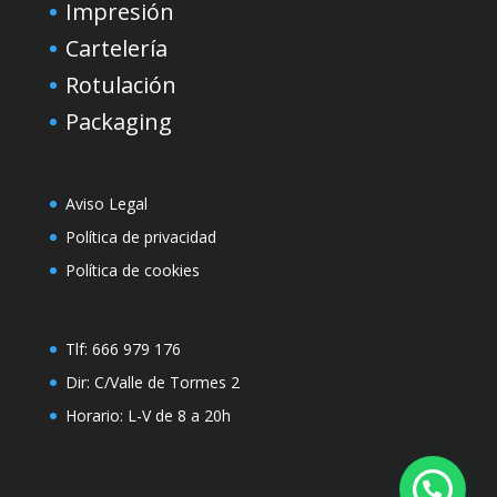
Impresión
Cartelería
Rotulación
Packaging
Aviso Legal
Política de privacidad
Política de cookies
Tlf:
666 979 176
Dir: C/Valle de Tormes 2
Horario: L-V de 8 a 20h