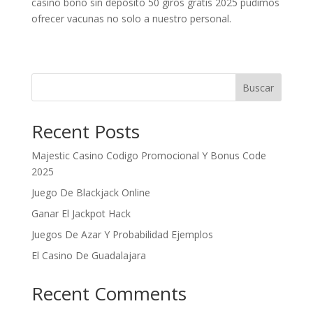
casino bono sin depósito 50 giros gratis 2025 pudimos
ofrecer vacunas no solo a nuestro personal.
Buscar
Recent Posts
Majestic Casino Codigo Promocional Y Bonus Code
2025
Juego De Blackjack Online
Ganar El Jackpot Hack
Juegos De Azar Y Probabilidad Ejemplos
El Casino De Guadalajara
Recent Comments