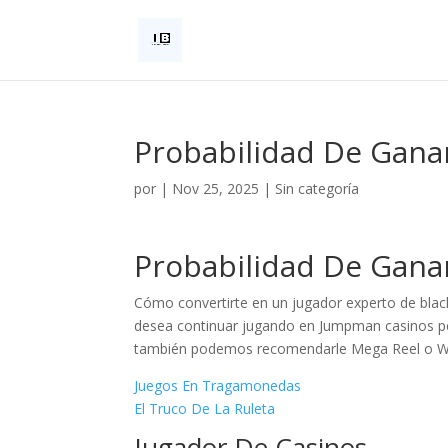
Probabilidad De Ganar
por
|
Nov 25, 2025
| Sin categoría
Probabilidad De Ganar
Cómo convertirte en un jugador experto de black
desea continuar jugando en Jumpman casinos pe
también podemos recomendarle Mega Reel o Wi
Juegos En Tragamonedas
El Truco De La Ruleta
Jugador De Casinos