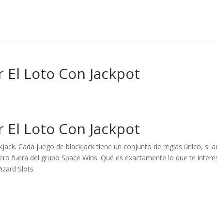
 El Loto Con Jackpot
 El Loto Con Jackpot
jack. Cada juego de blackjack tiene un conjunto de reglas único, si 
ro fuera del grupo Space Wins. Qué es exactamente lo que te intere
zard Slots.