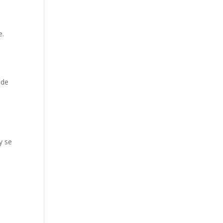
s
e.
 de
y se