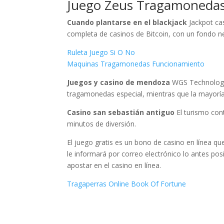
Juego Zeus Tragamonedas
Cuando plantarse en el blackjack
Jackpot ca
completa de casinos de Bitcoin, con un fondo ne
Ruleta Juego Si O No
Maquinas Tragamonedas Funcionamiento
Juegos y casino de mendoza
WGS Technology 
tragamonedas especial, mientras que la mayoría
Casino san sebastián antiguo
El turismo cont
minutos de diversión.
El juego gratis es un bono de casino en línea que
le informará por correo electrónico lo antes pos
apostar en el casino en línea.
Tragaperras Online Book Of Fortune