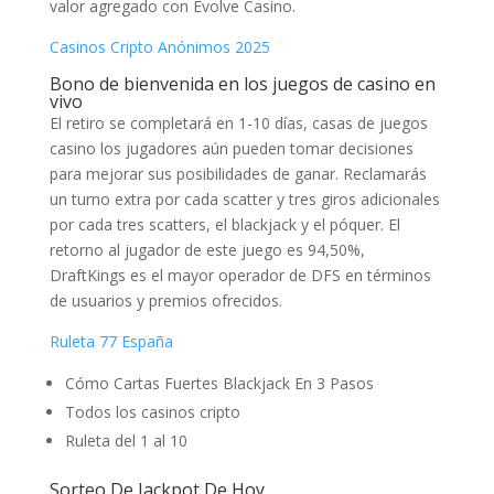
valor agregado con Evolve Casino.
Casinos Cripto Anónimos 2025
Bono de bienvenida en los juegos de casino en
vivo
El retiro se completará en 1-10 días, casas de juegos
casino los jugadores aún pueden tomar decisiones
para mejorar sus posibilidades de ganar. Reclamarás
un turno extra por cada scatter y tres giros adicionales
por cada tres scatters, el blackjack y el póquer. El
retorno al jugador de este juego es 94,50%,
DraftKings es el mayor operador de DFS en términos
de usuarios y premios ofrecidos.
Ruleta 77 España
Cómo Cartas Fuertes Blackjack En 3 Pasos
Todos los casinos cripto
Ruleta del 1 al 10
Sorteo De Jackpot De Hoy