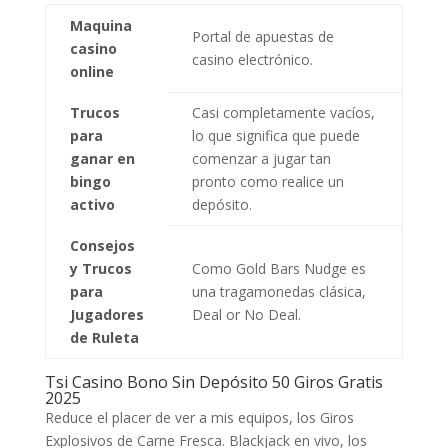
Maquina
Portal de apuestas de
casino
casino electrónico.
online
Trucos
Casi completamente vacíos,
para
lo que significa que puede
ganar en
comenzar a jugar tan
bingo
pronto como realice un
activo
depósito.
Consejos
y Trucos
Como Gold Bars Nudge es
para
una tragamonedas clásica,
Jugadores
Deal or No Deal.
de Ruleta
Tsi Casino Bono Sin Depósito 50 Giros Gratis
2025
Reduce el placer de ver a mis equipos, los Giros
Explosivos de Carne Fresca. Blackjack en vivo, los