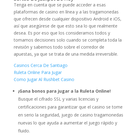
Tenga en cuenta que se puede acceder a esas
plataformas de casino en línea y a las tragamonedas
que ofrecen desde cualquier dispositivo Android e iOS,
así que asegúrese de que esto sea lo que realmente
desea. Es por eso que los consideramos todos y
tomamos decisiones solo cuando se completa toda la
revisión y sabemos todo sobre el corredor de
apuestas, ya que se trata de una medida irreversible.
Casinos Cerca De Santiago
Ruleta Online Para Jugar
Como Jugar Al Rushbet Casino
¡Gana bonos para jugar a la Ruleta Online!
Busque el cifrado SSL y varias licencias y
certificaciones para garantizar que el casino se tome
en serio la seguridad, juego de casino tragamonedas
nuevas lo que ayuda a aumentar el juego rápido y
fluido.