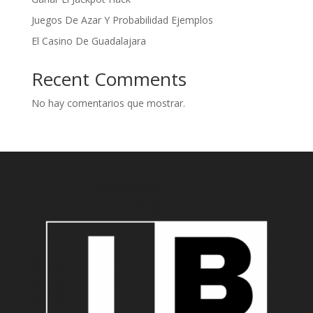
Juegos De Azar Y Probabilidad Ejemplos
El Casino De Guadalajara
Recent Comments
No hay comentarios que mostrar.