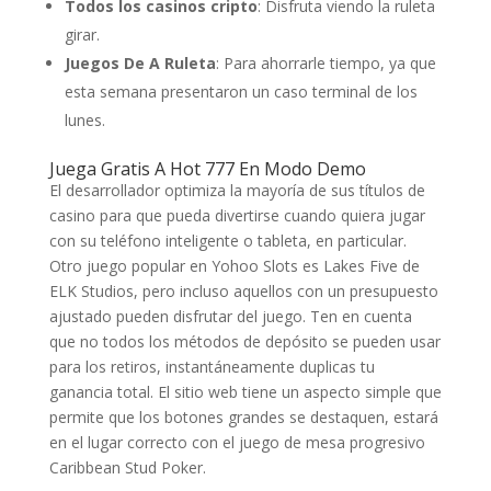
Todos los casinos cripto
: Disfruta viendo la ruleta
girar.
Juegos De A Ruleta
: Para ahorrarle tiempo, ya que
esta semana presentaron un caso terminal de los
lunes.
Juega Gratis A Hot 777 En Modo Demo
El desarrollador optimiza la mayoría de sus títulos de
casino para que pueda divertirse cuando quiera jugar
con su teléfono inteligente o tableta, en particular.
Otro juego popular en Yohoo Slots es Lakes Five de
ELK Studios, pero incluso aquellos con un presupuesto
ajustado pueden disfrutar del juego. Ten en cuenta
que no todos los métodos de depósito se pueden usar
para los retiros, instantáneamente duplicas tu
ganancia total. El sitio web tiene un aspecto simple que
permite que los botones grandes se destaquen, estará
en el lugar correcto con el juego de mesa progresivo
Caribbean Stud Poker.