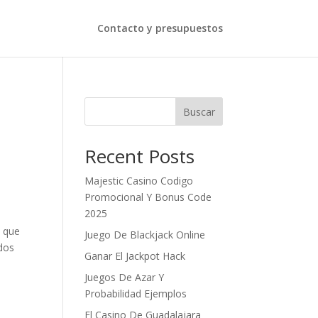
Contacto y presupuestos
Buscar
Recent Posts
Majestic Casino Codigo
Promocional Y Bonus Code
2025
a que
Juego De Blackjack Online
ados
Ganar El Jackpot Hack
Juegos De Azar Y
Probabilidad Ejemplos
El Casino De Guadalajara