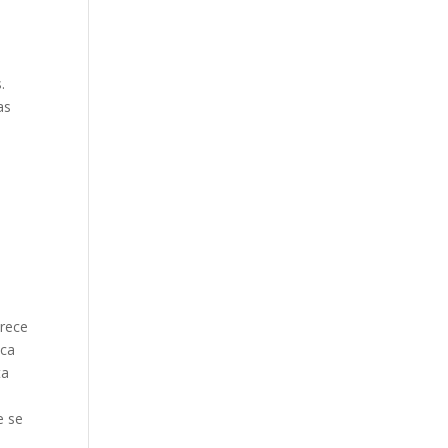
.
as
arece
ica
ta
e se