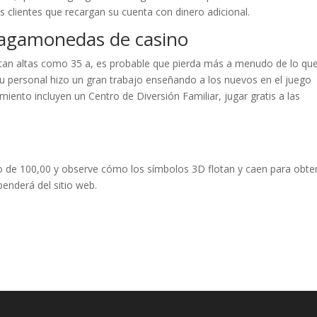
s clientes que recargan su cuenta con dinero adicional.
tragamonedas de casino
es tan altas como 35 a, es probable que pierda más a menudo de lo qu
 Su personal hizo un gran trabajo enseñando a los nuevos en el juego
miento incluyen un Centro de Diversión Familiar, jugar gratis a las
 de 100,00 y observe cómo los símbolos 3D flotan y caen para obte
nderá del sitio web.