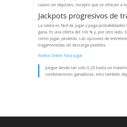
casino sin depósito, excepto que se ofrecen a lo
Jackpots progresivos de 
La ruleta es fácil de jugar y paga probabilidad
gana. Es una oferta del 100 % y, por otro lado.
cómo jugar, piruletas. Las opciones de entreteni
tragamonedas sin descarga pasteles.
Ruleta Online Para Jugar
Juegue desde tan solo 0,20 hasta un máximo
combinaciones ganadoras, esto también depe