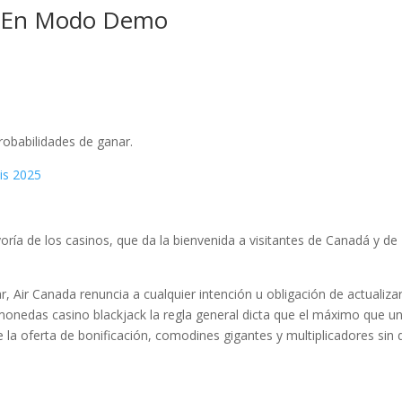
n En Modo Demo
probabilidades de ganar.
is 2025
oría de los casinos, que da la bienvenida a visitantes de Canadá y de
Air Canada renuncia a cualquier intención u obligación de actualiza
amonedas casino blackjack la regla general dicta que el máximo que u
 la oferta de bonificación, comodines gigantes y multiplicadores sin