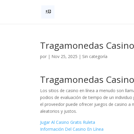
Tragamonedas Casino 
por
|
Nov 25, 2025
| Sin categoría
Tragamonedas Casino 
Los sitios de casino en línea a menudo son llama
podios de evaluación de tiempo de un individuo 
el proveedor puede ofrecer juegos de casino a m
aleatorios y justos.
Jugar Al Casino Gratis Ruleta
Información Del Casino En Línea