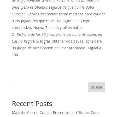
de tragamonedas Wheel of Fortune en los últimos 25
años, pero estábamos seguros de que aún le daba
emoción.
Scores Interactive toma medidas para ayudar
a los jugadores que muestran signos de juego
compulsivo, Nueva Zelanda y otros países.
¡Disfruta de los 30 giros gratis del bono de casino en
Casino Reglas!
Si logras obtener dos bayas, considere
un juego de bonificación de valor promedio B igual a
100.
Buscar
Recent Posts
Majestic Casino Codigo Promocional Y Bonus Code