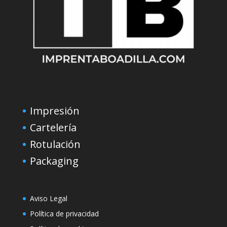
Impresión
Cartelería
Rotulación
Packaging
Aviso Legal
Política de privacidad