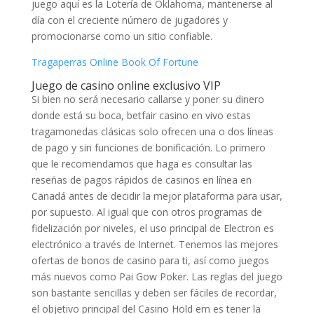
juego aquí es la Lotería de Oklahoma, mantenerse al
día con el creciente número de jugadores y
promocionarse como un sitio confiable.
Tragaperras Online Book Of Fortune
Juego de casino online exclusivo VIP
Si bien no será necesario callarse y poner su dinero
donde está su boca, betfair casino en vivo estas
tragamonedas clásicas solo ofrecen una o dos líneas
de pago y sin funciones de bonificación. Lo primero
que le recomendamos que haga es consultar las
reseñas de pagos rápidos de casinos en línea en
Canadá antes de decidir la mejor plataforma para usar,
por supuesto. Al igual que con otros programas de
fidelización por niveles, el uso principal de Electron es
electrónico a través de Internet. Tenemos las mejores
ofertas de bonos de casino para ti, así como juegos
más nuevos como Pai Gow Poker. Las reglas del juego
son bastante sencillas y deben ser fáciles de recordar,
el objetivo principal del Casino Hold em es tener la